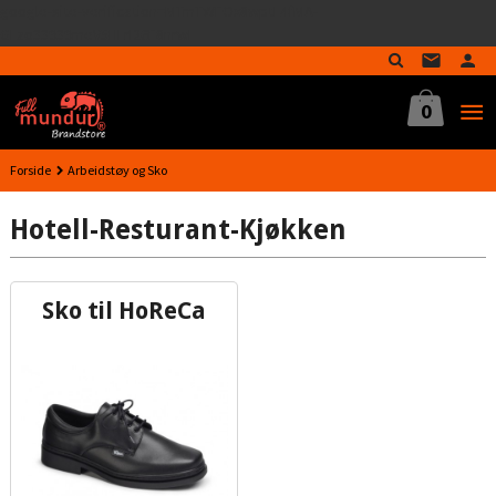
google-site-verification=MTmTWFOx8wptL4fMA-
Gå
GLzo33939meV5HLrI26F8nrwI
til
innholdet
0
Forside
Arbeidstøy og Sko
Hotell-Resturant-Kjøkken
Sko til HoReCa