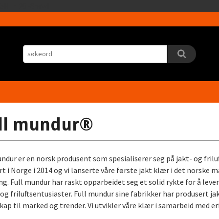
Gå
5HLrI26F8nrwI
til
innholdet
ll mundur®
undur er en norsk produsent som spesialiserer seg på jakt- og frilu
rt i Norge i 2014 og vi lanserte våre første jakt klær i det norske 
ing. Full mundur har raskt opparbeidet seg et solid rykte for å leve
 og friluftsentusiaster. Full mundur sine fabrikker har produsert j
kap til marked og trender. Vi utvikler våre klær i samarbeid med e