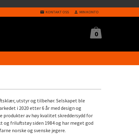
KONTAKT OSS
MIN KONTO
0
ftsklær, utstyr og tilbehør. Selskapet ble
markedet i 2020 etter 6 år med design og
re produkter av høy kvalitet skreddersydd for
akt og friluftstøy siden 1984 og har meget god
rfarne norske og svenske jegere.