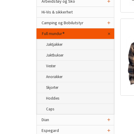
Arbeidstøy og Sko
Hi-Vis & sikkerhet
Camping og Bobilutstyr
Full mundur®
Jaktjakker
Jaktbukser
Vester
Anorakker
Skjorter
Hoddies
Caps
Dian
Espegard