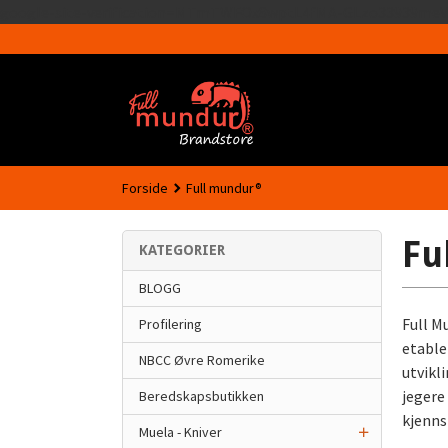
google-site-verification=MTmTWFOx8wptL4fMA-GLzo33939meV
Forside
Full mundur®
Fu
KATEGORIER
BLOGG
Full M
Profilering
etable
NBCC Øvre Romerike
utvikl
jegere
Beredskapsbutikken
kjenns
Muela - Kniver