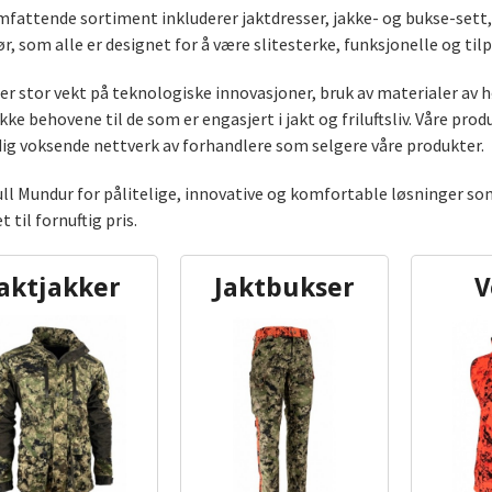
mfattende sortiment inkluderer jaktdresser, jakke- og bukse-sett, 
ør, som alle er designet for å være slitesterke, funksjonelle og til
ger stor vekt på teknologiske innovasjoner, bruk av materialer av h
kke behovene til de som er engasjert i jakt og friluftsliv. Våre prod
dig voksende nettverk av forhandlere som selgere våre produkter.
ull Mundur for pålitelige, innovative og komfortable løsninger som
t til fornuftig pris.
Jaktjakker
Jaktbukser
V