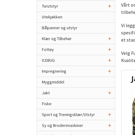
Vårt o
Turutstyr
tilbeh
Utekjøkken
Vi leg
Bålpanner og utstyr
spesifi
Klær og Tilbehør
et sta
Fottøy
Velg F
Kvalite
ICEBUG
Impregnering
Myggmiddel
Jakt
Fiske
Sport og Treningsklær/Utstyr
Sy og Broderimaskiner