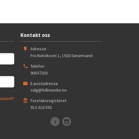
Kontakt oss
Adresse
Fru Natviksvei 1
,
1920
Sørumsand
Telefon
90037203
E-postadresse
salg@fullmundur.no
passord?
Foretaksregisteret
913 316 592