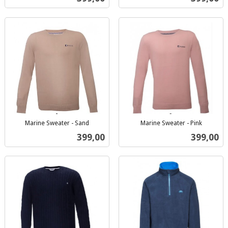
mva.
mva.
Marine Sweater - Sand
Marine Sweater - Pink
inkl.
inkl.
Pris
Pris
399,00
399,00
mva.
mva.