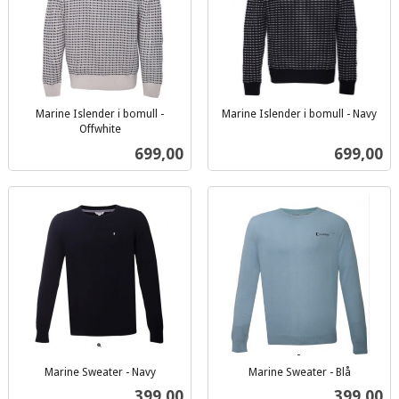
Marine Islender i bomull -
Marine Islender i bomull - Navy
inkl.
Offwhite
inkl.
mva.
Pris
Pris
699,00
699,00
mva.
Marine Sweater - Navy
Marine Sweater - Blå
inkl.
inkl.
Pris
Pris
399,00
399,00