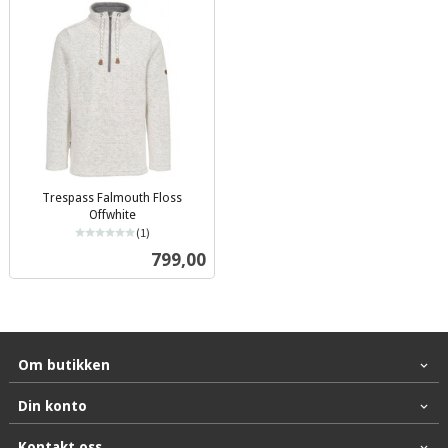
Trespass Falmouth Floss
Offwhite
(1)
inkl.
Pris
799,00
mva.
Om butikken
Din konto
Kontakt oss