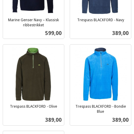
Marine Genser Navy – Klassisk
Trespass BLACKFORD - Navy
inkl.
ribbestrikket
inkl.
mva.
Pris
Pris
599,00
389,00
mva.
Trespass BLACKFORD - Olive
Trespass BLACKFORD - Bondie
inkl.
Blue
inkl.
mva.
Pris
Pris
389,00
389,00
mva.