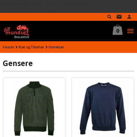
google-site-verification=MTmTWFOx8wptL4fMA-
Gå
GLzo33939meV5HLrI26F8nrwI
til
innholdet
0
Forside
Klær og Tilbehør
Herreklær
Gensere