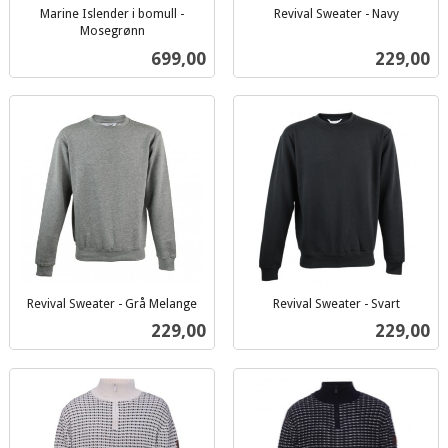
Marine Islender i bomull -
Revival Sweater - Navy
inkl.
Mosegrønn
inkl.
mva.
Pris
Pris
699,00
229,00
mva.
Revival Sweater - Grå Melange
Revival Sweater - Svart
inkl.
inkl.
Pris
Pris
229,00
229,00
mva.
mva.