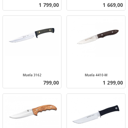
inkl.
inkl.
Pris
Pris
1 799,00
1 669,00
mva.
mva.
Muela 3162
Muela 4410-M
inkl.
inkl.
Pris
Pris
799,00
1 299,00
mva.
mva.