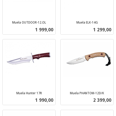
Muela OUTDOOR-12.OL
Muela ELK-14G
inkl.
inkl.
Pris
Pris
1 999,00
1 299,00
mva.
mva.
Muela Hunter 17R
Muela PHANTOM-12D/K
inkl.
inkl.
Pris
Pris
1 990,00
2 399,00
mva.
mva.