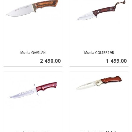
Muela GAVILAN
Muela COLIBRI 9R
inkl.
inkl.
Pris
Pris
2 490,00
1 499,00
mva.
mva.