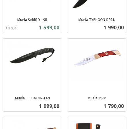
Muela SARRIO-19R
Muela TYPHOON-DES.N
Rabatt
inkl.
inkl.
Tilbud
Pris
1 599,00
1 990,00
1 899,00
mva.
mva.
Muela PREDATOR-14N
Muela 25-M
inkl.
inkl.
Pris
Pris
1 999,00
1 790,00
mva.
mva.