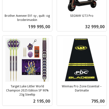
Brother Aveneer EV1 sy-, quilt- og
SEGWAY GT3 Pro
inkl.
broderimaskin
inkl.
mva.
Pris
Pris
199 995,00
32 999,00
mva.
Target Luke Littler World
Winmau Pro Zone Essential –
Champion 2025 Edition SP 90%
Dartmatte
inkl.
23g Steeltip
inkl.
mva.
Pris
Pris
2 195,00
795,00
mva.