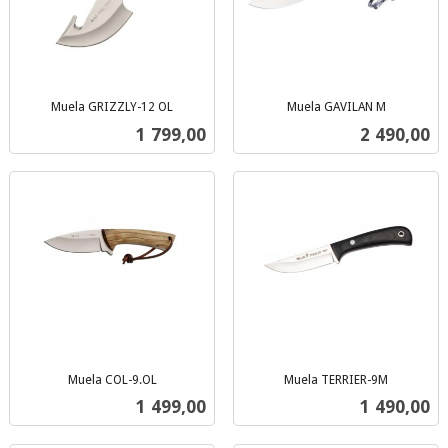
Muela GRIZZLY-12 OL
Muela GAVILAN M
inkl.
inkl.
Pris
Pris
1 799,00
2 490,00
mva.
mva.
Muela COL-9.OL
Muela TERRIER-9M
inkl.
inkl.
Pris
Pris
1 499,00
1 490,00
mva.
mva.