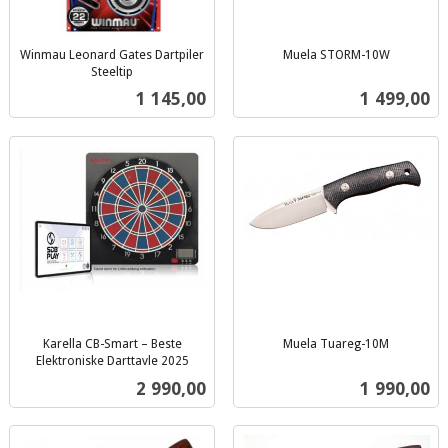
Winmau Leonard Gates Dartpiler
Muela STORM-10W
inkl.
Steeltip
inkl.
mva.
Pris
Pris
1 145,00
1 499,00
mva.
Karella CB-Smart – Beste
Muela Tuareg-10M
inkl.
Elektroniske Darttavle 2025
inkl.
mva.
Pris
Pris
2 990,00
1 990,00
mva.