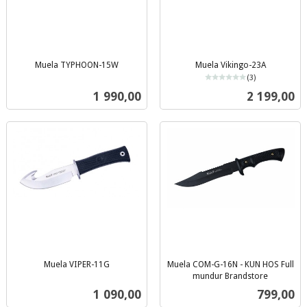
Muela TYPHOON-15W
Muela Vikingo-23A
inkl.
(3)
mva.
inkl.
Pris
Pris
1 990,00
2 199,00
mva.
Muela VIPER-11G
Muela COM-G-16N - KUN HOS Full
inkl.
mundur Brandstore
inkl.
mva.
Pris
Pris
1 090,00
799,00
mva.