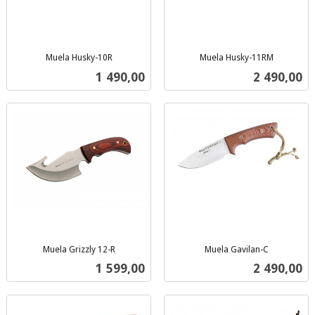
Muela Husky-10R
Muela Husky-11RM
inkl.
inkl.
Pris
Pris
1 490,00
2 490,00
mva.
mva.
Muela Grizzly 12-R
Muela Gavilan-C
inkl.
inkl.
Pris
Pris
1 599,00
2 490,00
mva.
mva.