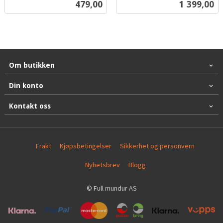
Pris
Pris
479,00
1 399,00
mva.
Om butikken
Din konto
Kontakt oss
Frakt
Kjøpsbetingelser
Sikkerhet og personvern
Nyhetsbrev
Blogg
© Full mundur AS