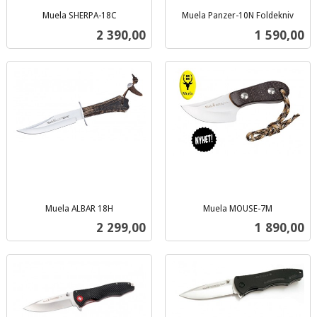
Muela SHERPA-18C
Muela Panzer-10N Foldekniv
inkl.
inkl.
Pris
Pris
2 390,00
1 590,00
mva.
mva.
Muela ALBAR 18H
Muela MOUSE-7M
inkl.
inkl.
Pris
Pris
2 299,00
1 890,00
mva.
mva.