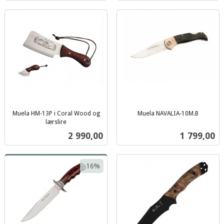
Muela HM-13P i Coral Wood og
Muela NAVALIA-10M.B
inkl.
lærslire
inkl.
mva.
Pris
Pris
2 990,00
1 799,00
mva.
-16%