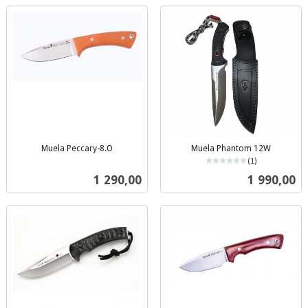
Muela Peccary-8.O
Muela Phantom 12W
inkl.
(1)
mva.
inkl.
Pris
Pris
1 290,00
1 990,00
mva.