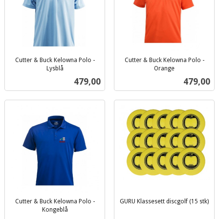
Cutter & Buck Kelowna Polo -
Cutter & Buck Kelowna Polo -
Lysblå
Orange
inkl.
inkl.
Pris
Pris
479,00
479,00
mva.
mva.
Cutter & Buck Kelowna Polo -
GURU Klassesett discgolf (15 stk)
inkl.
Kongeblå
inkl.
mva.