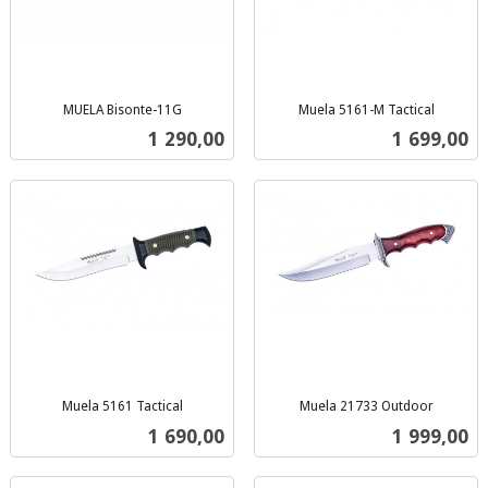
MUELA Bisonte-11G
Muela 5161-M Tactical
inkl.
inkl.
Pris
Pris
1 290,00
1 699,00
mva.
mva.
Muela 5161 Tactical
Muela 21733 Outdoor
inkl.
inkl.
Pris
Pris
1 690,00
1 999,00
mva.
mva.