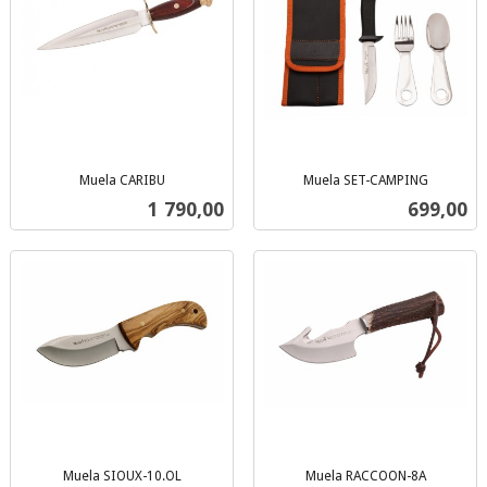
Muela CARIBU
Muela SET-CAMPING
inkl.
inkl.
Pris
Pris
1 790,00
699,00
mva.
mva.
Muela SIOUX-10.OL
Muela RACCOON-8A