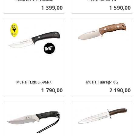
inkl.
inkl.
Pris
Pris
1 399,00
1 590,00
mva.
mva.
Muela TERRIER-9M/K
Muela Tuareg-10G
inkl.
inkl.
Pris
Pris
1 790,00
2 190,00
mva.
mva.