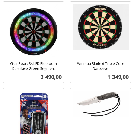
GranBoard3s LED Bluetooth
Winmau Blade 6 Triple Core
Dartskive Green Segment
Dartskive
inkl.
inkl.
Pris
Pris
3 490,00
1 349,00
mva.
mva.