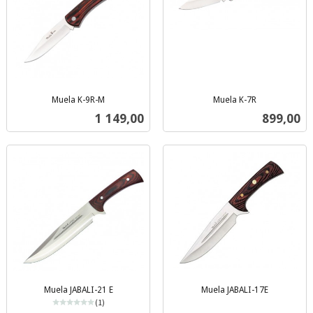
Muela K-9R-M
Muela K-7R
inkl.
inkl.
Pris
Pris
1 149,00
899,00
mva.
mva.
Muela JABALI-21 E
Muela JABALI-17E
inkl.
(1)