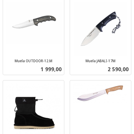
Muela OUTDOOR-12.M
Muela JABALI-17M
inkl.
inkl.
Pris
Pris
1 999,00
2 590,00
mva.
mva.