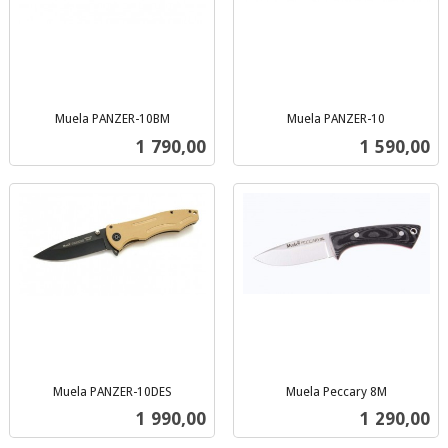
Muela PANZER-10BM
Muela PANZER-10
inkl.
inkl.
Pris
Pris
1 790,00
1 590,00
mva.
mva.
Muela PANZER-10DES
Muela Peccary 8M
inkl.
inkl.
Pris
Pris
1 990,00
1 290,00
mva.
mva.