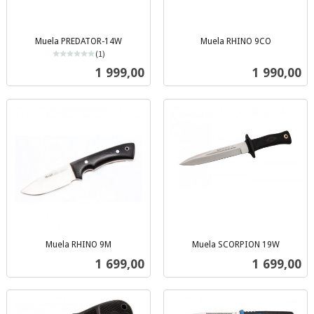
Muela PREDATOR-14W
Muela RHINO 9CO
inkl.
(1)
inkl.
mva.
Pris
Pris
1 999,00
1 990,00
mva.
Muela RHINO 9M
Muela SCORPION 19W
inkl.
inkl.
Pris
Pris
1 699,00
1 699,00
mva.
mva.