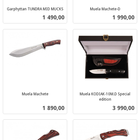
Garphyttan TUNDRA MID MUCKS
Muela Machete-D
inkl.
inkl.
Pris
Pris
1 490,00
1 990,00
mva.
mva.
Muela Machete
Muela KODIAK-10M.D Special
inkl.
edition
inkl.
mva.
Pris
Pris
1 890,00
3 990,00
mva.