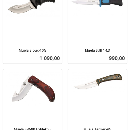
Muela Sioux-10G
Muela SUB 14.3
inkl.
inkl.
Pris
Pris
1 090,00
990,00
mva.
mva.
Muela SW-8R Foldekniv
Muela Terrier-9G