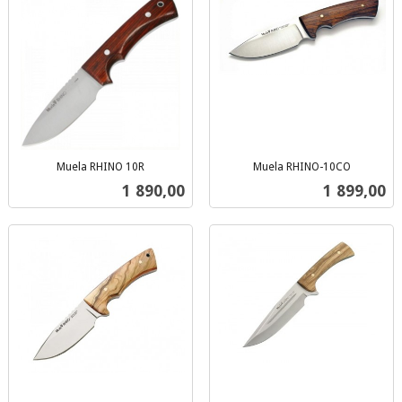
Muela RHINO 10R
Muela RHINO-10CO
inkl.
inkl.
Pris
Pris
1 890,00
1 899,00
mva.
mva.