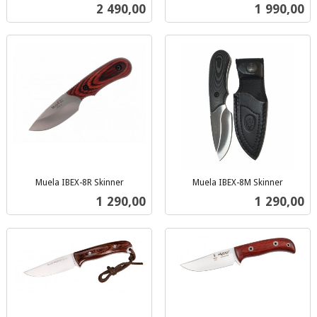
inkl.
mva.
Pris
Pris
2 490,00
1 990,00
mva.
Muela IBEX-8R Skinner
Muela IBEX-8M Skinner
inkl.
inkl.
Pris
Pris
1 290,00
1 290,00
mva.
mva.