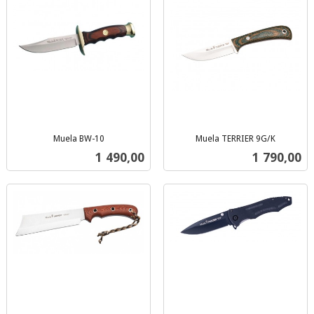
Muela BW-10
Muela TERRIER 9G/K
inkl.
inkl.
Pris
Pris
1 490,00
1 790,00
mva.
mva.