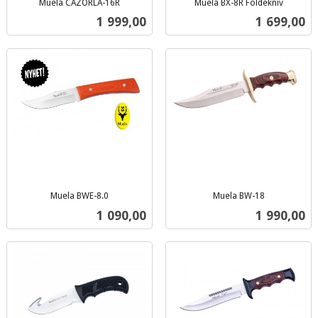
Muela CAZORLA-16R
Muela BX-8R Foldekniv
inkl.
inkl.
Pris
Pris
1 999,00
1 699,00
mva.
mva.
Muela BWE-8.0
Muela BW-18
inkl.
inkl.
Pris
Pris
1 090,00
1 990,00
mva.
mva.