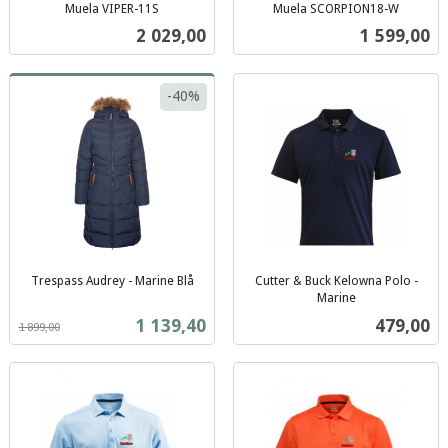
Muela VIPER-11S
Muela SCORPION18-W
inkl.
inkl.
Pris
Pris
2 029,00
1 599,00
mva.
mva.
-40%
Trespass Audrey - Marine Blå
Cutter & Buck Kelowna Polo -
Rabatt
inkl.
Marine
inkl.
mva.
Tilbud
Pris
1 139,40
479,00
1 899,00
mva.