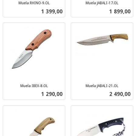
Muela RHINO-9.OL
Muela JABALI-17.OL
inkl.
inkl.
Pris
Pris
1 399,00
1 899,00
mva.
mva.
Muela IBEX-8.OL
Muela JABALI-21.OL
inkl.
inkl.
Pris
Pris
1 290,00
2 490,00
mva.
mva.