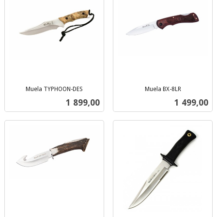
Muela TYPHOON-DES
Muela BX-8LR
inkl.
inkl.
Pris
Pris
1 899,00
1 499,00
mva.
mva.