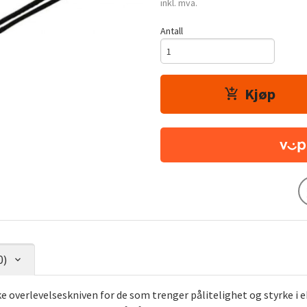
inkl. mva.
Antall
Kjøp
0)
verlevelseskniven for de som trenger pålitelighet og styrke i ek