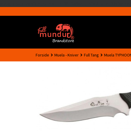
google-site-verification=MTmTWFOx8wptL4fMA-GLzo33939meV
Forside
Muela - Kniver
Full Tang
Muela TYPHOO