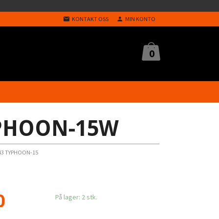
KONTAKT OSS
MIN KONTO
0
YPHOON-15W
43 TYPHOON-15
0
På lager: 2 stk.