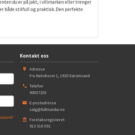
ten du er på jakt, i villmarken eller trenger
r både stilfull og praktisk. Den perfekte
Kontakt oss
Adresse
Fru Natviksvei 1
,
1920
Sørumsand
Telefon
90037203
E-postadresse
salg@fullmundur.no
passord?
Foretaksregisteret
913 316 592