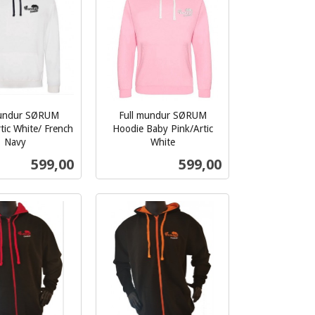
mundur SØRUM
Full mundur SØRUM
tic White/ French
Hoodie Baby Pink/Artic
Navy
White
inkl.
Pris
Pris
599,00
599,00
mva.
Les mer
Les mer