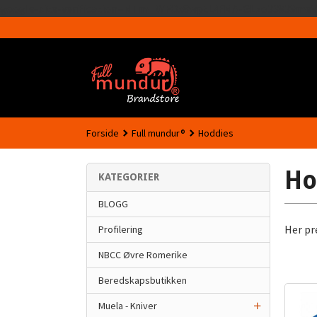
google-site-verification=MTmTWFOx8wptL4fMA-GLzo33939meV
Forside
Full mundur®
Hoddies
Ho
KATEGORIER
BLOGG
Her pr
Profilering
NBCC Øvre Romerike
Beredskapsbutikken
Muela - Kniver