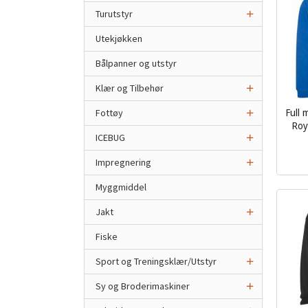
Turutstyr
Utekjøkken
Bålpanner og utstyr
Klær og Tilbehør
Fottøy
Full
Roya
ICEBUG
inkl.
mva.
Impregnering
Myggmiddel
Jakt
Fiske
Sport og Treningsklær/Utstyr
Sy og Broderimaskiner