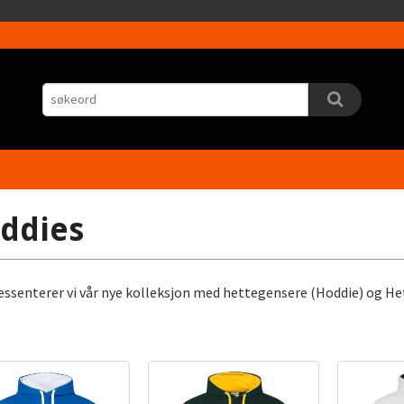
Gå
5HLrI26F8nrwI
til
innholdet
ddies
essenterer vi vår nye kolleksjon med hettegensere (Hoddie) og He