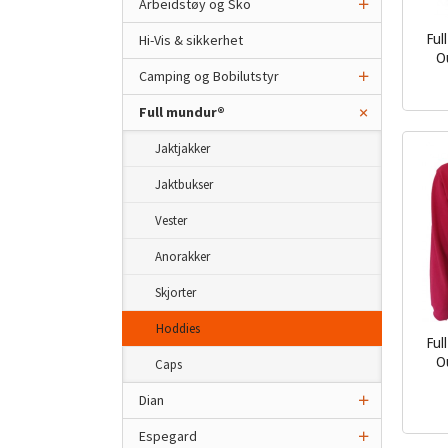
Arbeidstøy og Sko
Hi-Vis & sikkerhet
Ful
O
Camping og Bobilutstyr
inkl.
mva.
Full mundur®
Jaktjakker
Jaktbukser
Vester
Anorakker
Skjorter
Hoddies
Ful
O
Caps
inkl.
Dian
mva.
Espegard