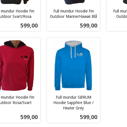
l mundur Hoodie Fm
Full mundur Hoodie Fm
Full mu
utdoor Svart/Rosa
Outdoor Marine/Hawaii Blå
Outdo
inkl.
inkl.
Pris
Pris
599,00
599,00
mva.
mva.
Les mer
Les mer
l mundur Hoodie Fm
Full mundur SØRUM
utdoor Rosa/Svart
Hoodie Sapphire Blue /
Heater Grey
inkl.
Pris
Pris
599,00
599,00
mva.