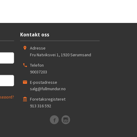
Kontakt oss
Adresse
Fru Natviksvei 1
,
1920
Sørumsand
Telefon
90037203
E-postadresse
salg@fullmundur.no
passord?
Foretaksregisteret
913 316 592