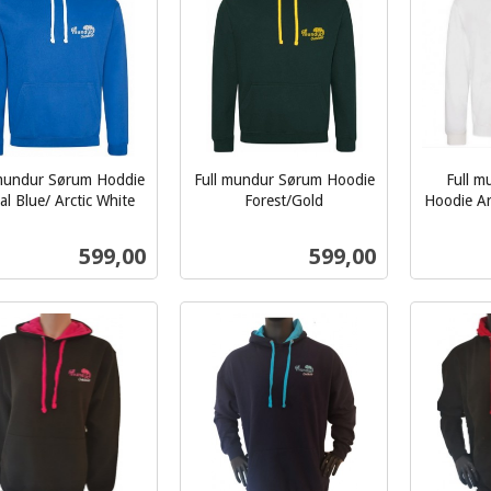
 mundur Sørum Hoddie
Full mundur Sørum Hoodie
Full 
l Blue/ Arctic White
Forest/Gold
Hoodie Ar
inkl.
inkl.
mva.
Pris
Pris
599,00
599,00
mva.
Les mer
Les mer