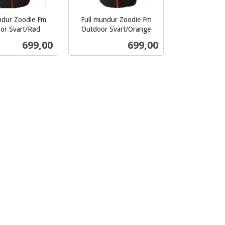
ndur Zoodie Fm
Full mundur Zoodie Fm
or Svart/Rød
Outdoor Svart/Orange
inkl.
Pris
Pris
699,00
699,00
mva.
Les mer
Les mer