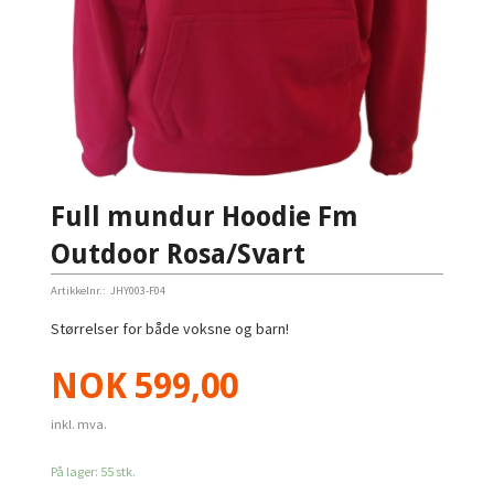
Full mundur Hoodie Fm
Outdoor Rosa/Svart
Artikkelnr.:
JHY003-F04
Størrelser for både voksne og barn!
Pris
NOK
599,00
inkl. mva.
På lager: 55 stk.