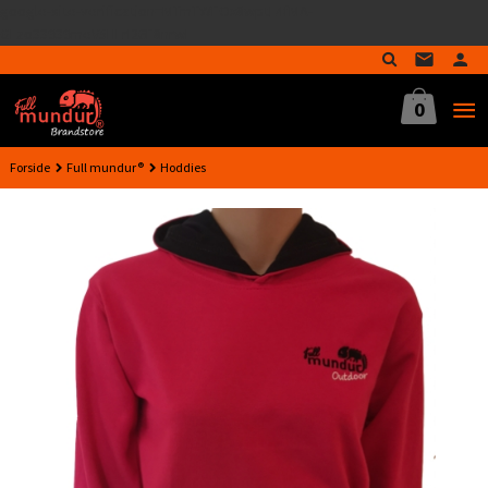
google-site-verification=MTmTWFOx8wptL4fMA-
Gå
GLzo33939meV5HLrI26F8nrwI
til
innholdet
0
Forside
Full mundur®
Hoddies