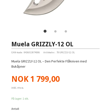
Muela GRIZZLY-12 OL
EAN-kode:
8436013874086
Artikkelnr.:
78 GRIZZLY-12.OL
Muela GRIZZLY-12 OL – Den Perfekte Flåkniven med
Bukåpner
Pris
NOK
1 799,00
inkl. mva.
På lager: 1 stk.
Antall