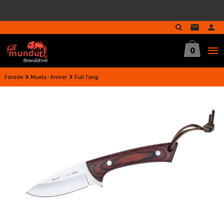
google-site-verification=MTmTWFOx8wptL4fMA-
Gå
GLzo33939meV5HLrI26F8nrwI
til
innholdet
0
Forside
Muela - Kniver
Full Tang