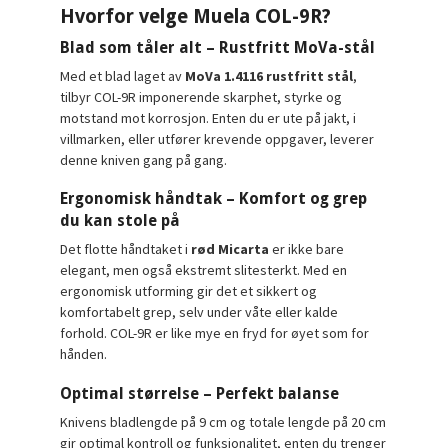
Hvorfor velge Muela COL-9R?
Blad som tåler alt – Rustfritt MoVa-stål
Med et blad laget av
MoVa 1.4116 rustfritt stål
,
tilbyr COL-9R imponerende skarphet, styrke og
motstand mot korrosjon. Enten du er ute på jakt, i
villmarken, eller utfører krevende oppgaver, leverer
denne kniven gang på gang.
Ergonomisk håndtak – Komfort og grep
du kan stole på
Det flotte håndtaket i
rød Micarta
er ikke bare
elegant, men også ekstremt slitesterkt. Med en
ergonomisk utforming gir det et sikkert og
komfortabelt grep, selv under våte eller kalde
forhold. COL-9R er like mye en fryd for øyet som for
hånden.
Optimal størrelse – Perfekt balanse
Knivens bladlengde på 9 cm og totale lengde på 20 cm
gir optimal kontroll og funksjonalitet, enten du trenger