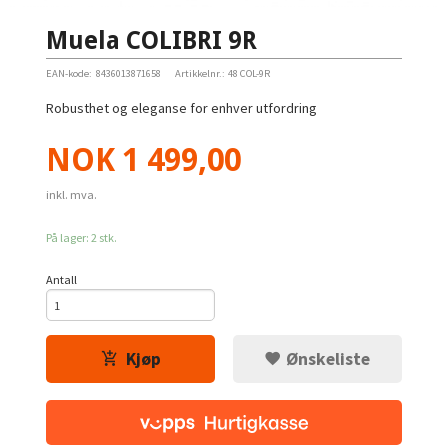
Muela COLIBRI 9R
EAN-kode:
8436013871658
Artikkelnr.:
48 COL-9R
Robusthet og eleganse for enhver utfordring
Pris
NOK
1 499,00
inkl. mva.
På lager: 2 stk.
Antall
Kjøp
Ønskeliste