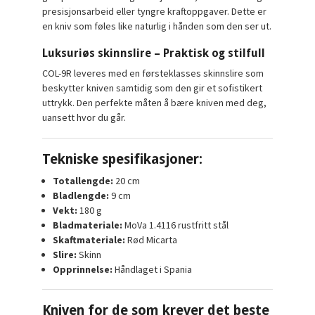
presisjonsarbeid eller tyngre kraftoppgaver. Dette er
en kniv som føles like naturlig i hånden som den ser ut.
Luksuriøs skinnslire – Praktisk og stilfull
COL-9R leveres med en førsteklasses skinnslire som
beskytter kniven samtidig som den gir et sofistikert
uttrykk. Den perfekte måten å bære kniven med deg,
uansett hvor du går.
Tekniske spesifikasjoner:
Totallengde:
20 cm
Bladlengde:
9 cm
Vekt:
180 g
Bladmateriale:
MoVa 1.4116 rustfritt stål
Skaftmateriale:
Rød Micarta
Slire:
Skinn
Opprinnelse:
Håndlaget i Spania
Kniven for de som krever det beste