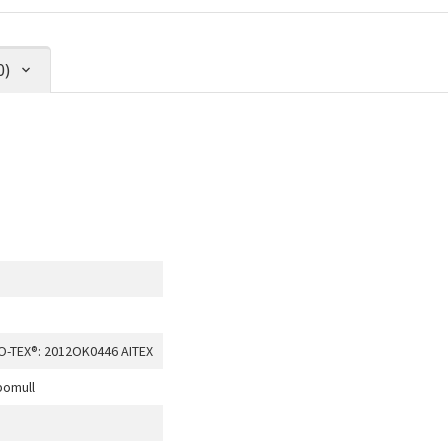
0)
-TEX®: 2012OK0446 AITEX
bomull