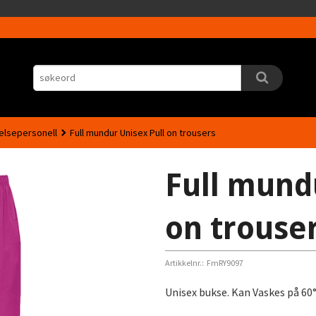
Gå
5HLrI26F8nrwI
til
innholdet
elsepersonell
Full mundur Unisex Pull on trousers
Full mund
on trouse
Artikkelnr.:
FmRY9097
Unisex bukse. Kan Vaskes på 60°