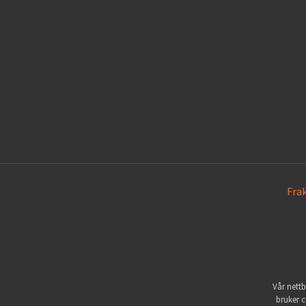
Fra
Vår nettb
bruker c