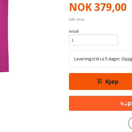
Pris
NOK
379,00
inkl. mva.
Antall
Leveringstid ca 5 dager. Opp
Kjøp