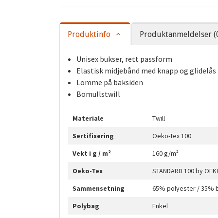
Produktinfo
Produktanmeldelser (
Unisex bukser, rett passform
Elastisk midjebånd med knapp og glidelås
Lomme på baksiden
Bomullstwill
Materiale
Twill
Sertifisering
Oeko-Tex 100
Vekt i g / m²
160 g/m²
Oeko-Tex
STANDARD 100 by OEKO
Sammensetning
65% polyester / 35% 
Polybag
Enkel