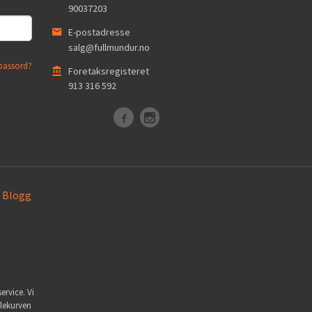
90037203
E-postadresse
salg@fullmundur.no
passord?
Foretaksregisteret
913 316 592
Blogg
ervice. Vi
dlekurven