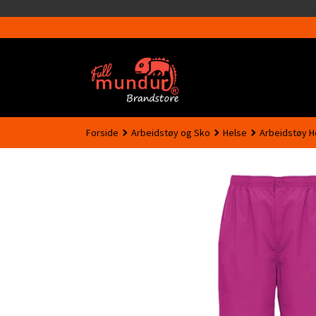
google-site-verification=MTmTWFOx8wptL4fMA-GLzo33939meV
Forside
Arbeidstøy og Sko
Helse
Arbeidstøy H