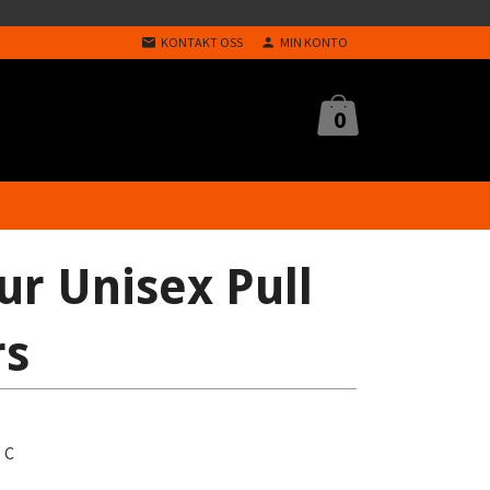
KONTAKT OSS
MIN KONTO
0
ur Unisex Pull
rs
 C