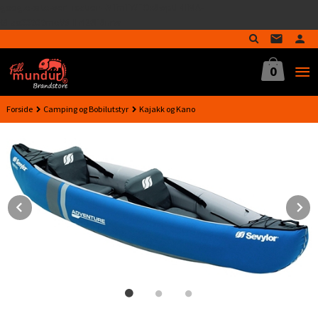
google-site-verification=MTmTWFOx8wptL4fMA-
Gå
GLzo33939meV5HLrI26F8nrwI
til
innholdet
0
Forside
Camping og Bobilutstyr
Kajakk og Kano
Prev
N