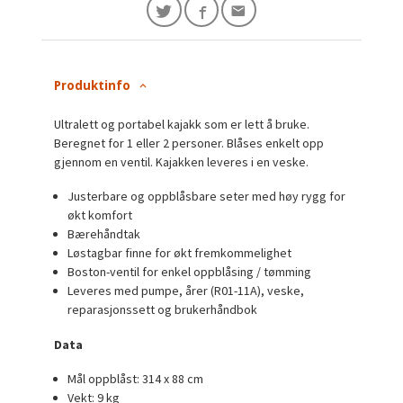
Produktinfo
Ultralett og portabel kajakk som er lett å bruke.
Beregnet for 1 eller 2 personer. Blåses enkelt opp
gjennom en ventil. Kajakken leveres i en veske.
Justerbare og oppblåsbare seter med høy rygg for
økt komfort
Bærehåndtak
Løstagbar finne for økt fremkommelighet
Boston-ventil for enkel oppblåsing / tømming
Leveres med pumpe, årer (R01-11A), veske,
reparasjonssett og brukerhåndbok
Data
Mål oppblåst: 314 x 88 cm
Vekt: 9 kg