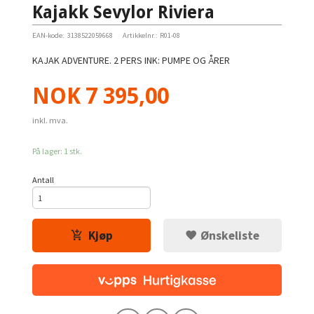
Kajakk Sevylor Riviera
EAN-kode:
3138522059668
Artikkelnr.:
R01-08
KAJAK ADVENTURE. 2 PERS INK: PUMPE OG ÅRER
Pris
NOK
7 395,00
inkl. mva.
På lager: 1 stk.
Antall
Kjøp
Ønskeliste