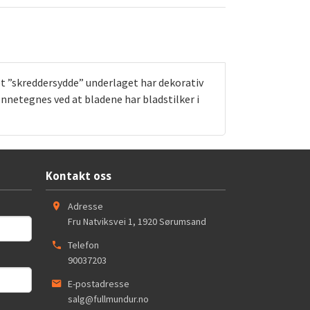
t ”skreddersydde” underlaget har dekorativ
nnetegnes ved at bladene har bladstilker i
Kontakt oss
Adresse
Fru Natviksvei 1
,
1920
Sørumsand
Telefon
90037203
E-postadresse
salg@fullmundur.no