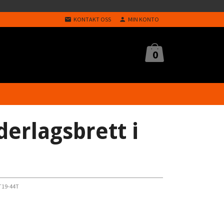
KONTAKT OSS
MIN KONTO
0
erlagsbrett i
T19-44T