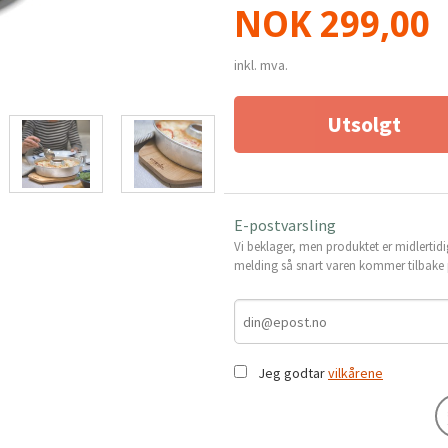
Pris
NOK
299,00
inkl. mva.
Utsolgt
E-postvarsling
Vi beklager, men produktet er midlertidi
melding så snart varen kommer tilbake p
Jeg godtar
vilkårene