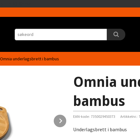
Gå
5HLrI26F8nrwI
til
innholdet
Omnia underlagsbrett i bambus
Omnia und
bambus
EAN-kode:
7350029450373
Artikkelnr.:
Next
Underlagsbrett i bambus