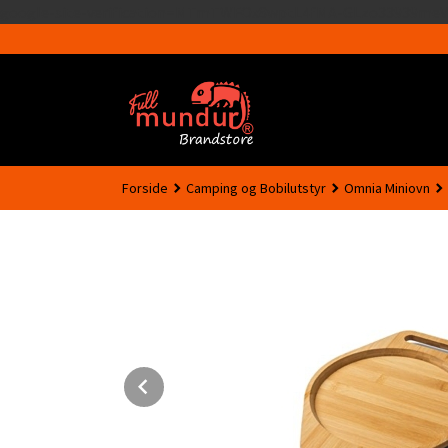
google-site-verification=MTmTWFOx8wptL4fMA-GLzo33939meV
Forside
Camping og Bobilutstyr
Omnia Miniovn
Prev