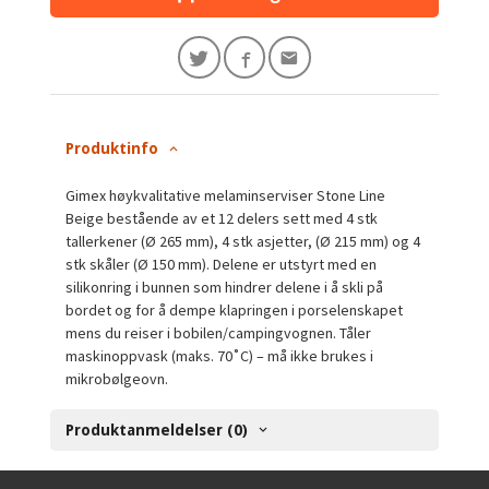
Produktinfo
Gimex høykvalitative melaminserviser Stone Line
Beige bestående av et 12 delers sett med 4 stk
tallerkener (Ø 265 mm), 4 stk asjetter, (Ø 215 mm) og 4
stk skåler (Ø 150 mm). Delene er utstyrt med en
silikonring i bunnen som hindrer delene i å skli på
bordet og for å dempe klapringen i porselenskapet
mens du reiser i bobilen/campingvognen. Tåler
maskinoppvask (maks. 70˚C) – må ikke brukes i
mikrobølgeovn.
Produktanmeldelser (0)