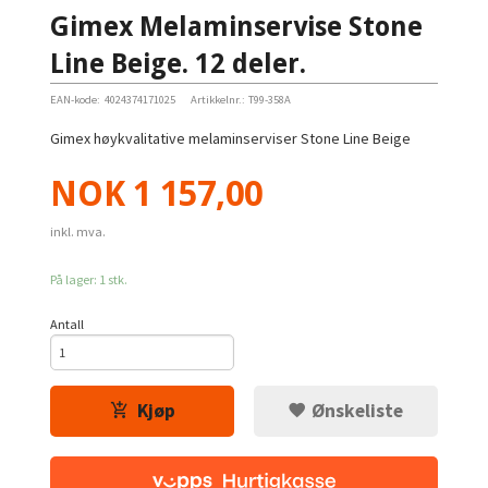
Gimex Melaminservise Stone
Line Beige. 12 deler.
EAN-kode:
4024374171025
Artikkelnr.:
T99-358A
Gimex høykvalitative melaminserviser Stone Line Beige
Pris
NOK
1 157,00
inkl. mva.
På lager: 1 stk.
Antall
Kjøp
Ønskeliste