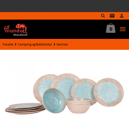
google-site-verification=MTmTWFOx8wptL4fMA-
Gå
GLzo33939meV5HLrI26F8nrwI
til
innholdet
0
Forside
Camping og Bobilutstyr
Serviser