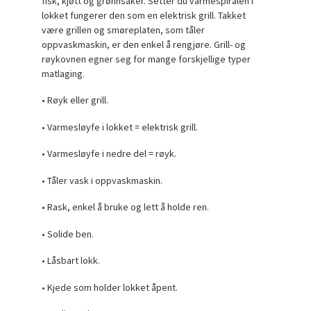
fisk, kjøtt og grønnsaker. Setter du varmespiralen i
lokket fungerer den som en elektrisk grill. Takket
være grillen og smøreplaten, som tåler
oppvaskmaskin, er den enkel å rengjøre. Grill- og
røykovnen egner seg for mange forskjellige typer
matlaging.
• Røyk eller grill.
• Varmesløyfe i lokket = elektrisk grill.
• Varmesløyfe i nedre del = røyk.
• Tåler vask i oppvaskmaskin.
• Rask, enkel å bruke og lett å holde ren.
• Solide ben.
• Låsbart lokk.
• Kjede som holder lokket åpent.