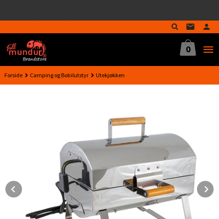
google-site-verification=MTmTWFOx8wptL4fMA-
Gå
GLzo33939meV5HLrI26F8nrwI
til
innholdet
0
Forside
Camping og Bobilutstyr
Utekjøkken
Prev
N