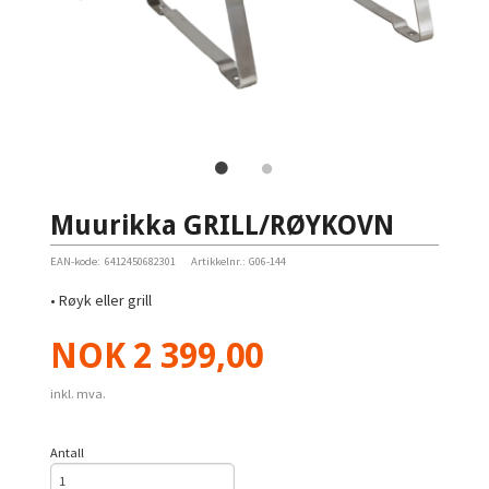
Muurikka GRILL/RØYKOVN
EAN-kode:
6412450682301
Artikkelnr.:
G06-144
• Røyk eller grill
Pris
NOK
2 399,00
inkl. mva.
Antall