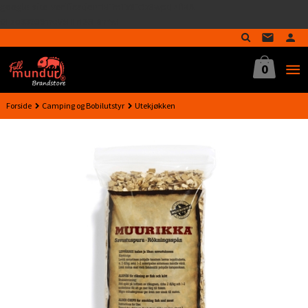
google-site-verification=MTmTWFOx8wptL4fMA-
Gå
GLzo33939meV5HLrI26F8nrwI
til
innholdet
0
Forside
Camping og Bobilutstyr
Utekjøkken