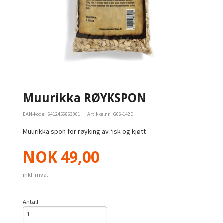
Muurikka RØYKSPON
EAN-kode:
6412456863001
Artikkelnr.:
G06-142D
Muurikka spon for røyking av fisk og kjøtt
Pris
NOK
49,00
inkl. mva.
Antall