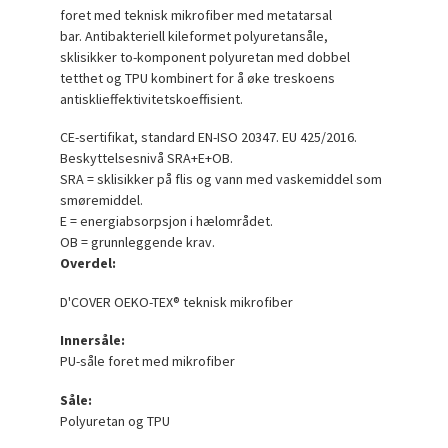
foret med teknisk mikrofiber med metatarsal
bar. Antibakteriell kileformet polyuretansåle,
sklisikker to-komponent polyuretan med dobbel
tetthet og TPU kombinert for å øke treskoens
antisklieffektivitetskoeffisient.
CE-sertifikat, standard EN-ISO 20347. EU 425/2016.
Beskyttelsesnivå SRA+E+OB.
SRA = sklisikker på flis og vann med vaskemiddel som
smøremiddel.
E = energiabsorpsjon i hælområdet.
OB = grunnleggende krav.
Overdel:
D'COVER OEKO-TEX® teknisk mikrofiber
Innersåle:
PU-såle foret med mikrofiber
Såle:
Polyuretan og TPU