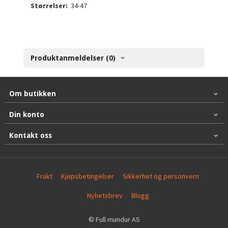
Størrelser:
34-47
Produktanmeldelser (0)
Om butikken
Din konto
Kontakt oss
Frakt
Kjøpsbetingelser
Sikkerhet og personvern
Nyhetsbrev
Blogg
© Full mundur AS