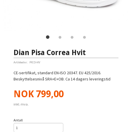
Dian Pisa Correa Hvit
Artikkelnr.:
PICO-HV
CE-sertifikat, standard EN-ISO 20347. EU 425/2016.
Beskyttelsesnivå SRA+E+OB. Ca 14 dagers leveringstid
Pris
NOK
799,00
inkl. mva.
Antall