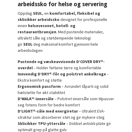
arbeidssko for helse og servering
Oppdag
SEUL
, en
komfortabel, fleksibel og
sklisikker arbeidssko
designet for profesjonelle
innen
helsevesenet, hotell- og
restaurantbransjen
. Med pustende materialer,
ultralett såle og støtdempende teknologi
gir
SEUL
deg maksimal komfort gjennom hele
arbeidsdagen.
Pustende og væskeavvisende D’COVER DRY®-
overdel
– Holder føttene tørre og komfortable
Innvendig D’DRY®-fôr og polstret ankelkrage
–
Ekstra komfort og støtte
Ergonomisk passform
– Avrundet tåparti og solid
hælstøtte for økt stabilitet
D’WALK®-innersåle
– Polstret innersåle som tilpasser
seg fotens form for bedre komfort
D’LIGHT®-såle med energiretur
– Ultralett EVA-
struktur som absorberer støt og gir mykere steg
Sklisikker TPU-yttersåle
– Dobbel antiskli-plate gir
optimalt grep på glatte gulv