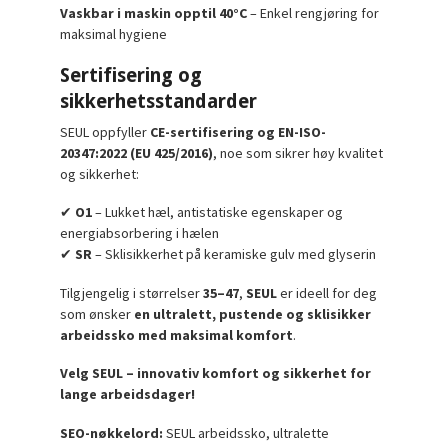
Vaskbar i maskin opptil 40°C
– Enkel rengjøring for
maksimal hygiene
Sertifisering og
sikkerhetsstandarder
SEUL oppfyller
CE-sertifisering og EN-ISO-
20347:2022 (EU 425/2016)
, noe som sikrer høy kvalitet
og sikkerhet:
✔
O1
– Lukket hæl, antistatiske egenskaper og
energiabsorbering i hælen
✔
SR
– Sklisikkerhet på keramiske gulv med glyserin
Tilgjengelig i størrelser
35–47
,
SEUL
er ideell for deg
som ønsker
en ultralett, pustende og sklisikker
arbeidssko med maksimal komfort
.
Velg SEUL – innovativ komfort og sikkerhet for
lange arbeidsdager!
SEO-nøkkelord:
SEUL arbeidssko, ultralette