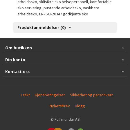
arbeidssko, sklisikre sko helsepersonell, komfortable
sko servering, pustende arbeidssko, vaskbare
arbeidssko, EN-ISO-20347 godkjente sko
Produktanmeldelser (0)
Om butikken
Din konto
Kontakt oss
Frakt
Kjøpsbetingelser
Sikkerhet og personvern
Nyhetsbrev
Blogg
© Full mundur AS