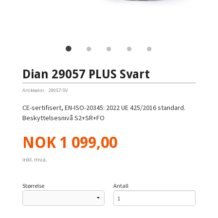
Dian 29057 PLUS Svart
Artikkelnr.:
29057-SV
CE-sertifisert, EN-ISO-20345: 2022 UE 425/2016 standard.
Beskyttelsesnivå S2+SR+FO
Pris
NOK
1 099,00
inkl. mva.
Størrelse
Antall