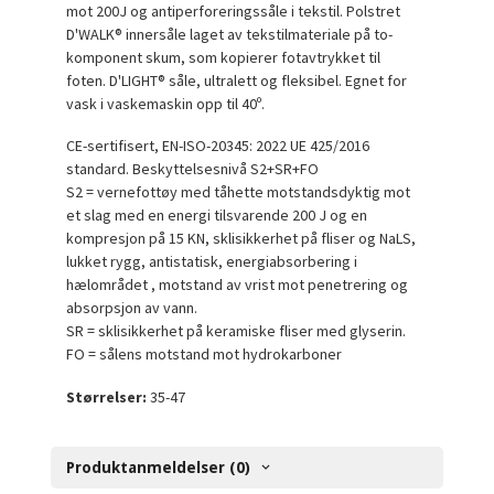
mot 200J og antiperforeringssåle i tekstil.
Polstret
D'WALK® innersåle laget av tekstilmateriale på to-
komponent skum, som kopierer fotavtrykket til
foten.
D'LIGHT® såle, ultralett og fleksibel.
Egnet for
vask i vaskemaskin opp til 40º.
CE-sertifisert, EN-ISO-20345: 2022 UE 425/2016
standard.
Beskyttelsesnivå S2+SR+FO
S2 = vernefottøy med tåhette motstandsdyktig mot
et slag med en energi tilsvarende 200 J og en
kompresjon på 15 KN, sklisikkerhet på fliser og NaLS,
lukket rygg, antistatisk, energiabsorbering i
hælområdet , motstand av vrist mot penetrering og
absorpsjon av vann.
SR = sklisikkerhet på keramiske fliser med glyserin.
FO = sålens motstand mot hydrokarboner
Størrelser:
35-47
Produktanmeldelser (0)