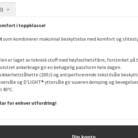
0)
omfort i toppklasse!
t
som kombinerer maksimal beskyttelse med komfort og slitestyrk
en er laget av teknisk stoff med høyfasthetsfibre, forsterket på t
polstret ankelkrage gir en behagelig passform hele dagen.
ikkerhetståhette (200J) og antiperforerende tekstilsåle beskytt
nersåle og D'LIGHT® yttersåle gir suveren demping og bevegelses
l 40ºC.
lar for enhver utfordring!
Din konto