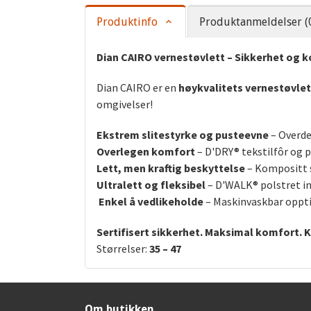
Produktinfo
Produktanmeldelser (
Dian CAIRO vernestøvlett – Sikkerhet og k
Dian CAIRO er en
høykvalitets vernestøvlet
omgivelser!
Ekstrem slitestyrke og pusteevne
– Overdel
Overlegen komfort
– D'DRY® tekstilfôr og 
Lett, men kraftig beskyttelse
– Kompositt s
Ultralett og fleksibel
– D'WALK® polstret in
Enkel å vedlikeholde
– Maskinvaskbar oppti
Sertifisert sikkerhet. Maksimal komfort. K
Størrelser:
35 – 47
Om butikken