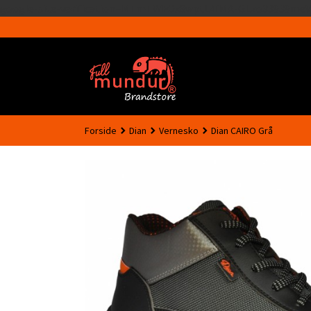
google-site-verification=MTmTWFOx8wptL4fMA-GLzo33939meV
Forside
Dian
Vernesko
Dian CAIRO Grå