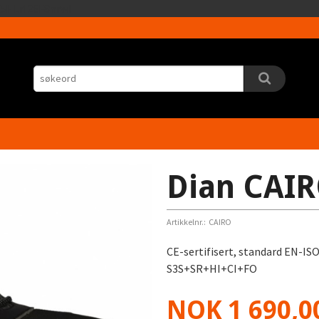
Gå
5HLrI26F8nrwI
til
innholdet
Dian CAIR
Artikkelnr.:
CAIRO
CE-sertifisert, standard EN-IS
S3S+SR+HI+CI+FO
Pris
NOK
1 690,0