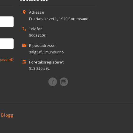
Adresse
Fru Natviksvei 1
,
1920
Sørumsand
Telefon
90037203
E-postadresse
salg@fullmundur.no
passord?
Foretaksregisteret
913 316 592
Blogg