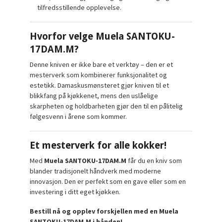
tilfredsstillende opplevelse.
Hvorfor velge Muela SANTOKU-
17DAM.M?
Denne kniven er ikke bare et verktøy – den er et
mesterverk som kombinerer funksjonalitet og
estetikk. Damaskusmønsteret gjør kniven til et
blikkfang på kjøkkenet, mens den uslåelige
skarpheten og holdbarheten gjør den til en pålitelig
følgesvenn i årene som kommer.
Et mesterverk for alle kokker!
Med
Muela SANTOKU-17DAM.M
får du en kniv som
blander tradisjonelt håndverk med moderne
innovasjon. Den er perfekt som en gave eller som en
investering i ditt eget kjøkken.
Bestill nå og opplev forskjellen med en Muela
SANTOKU-17DAM.M i hånden!