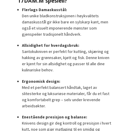
17DAM.M spesiell?
Flerlags Damaskusstål:
Den unike bladkonstruksjonen i høykvalitets
damaskusstål gir ikke bare en sylskarp kant, men
også et visuelt imponerende mønster som
gjenspeiler tradisjonelt håndverk.
Allsidighet for hverdagsbruk:
Santokukniven er perfekt for kutting, skjæring og
hakking av grønnsaker, kjøtt og fisk. Denne kniven
er kjent for sin allsidighet og passer til alle dine
kulinariske behov.
Ergonomisk design:
Med et perfekt balansert håndtak, laget av
slitesterke og luksuriøse materialer, får du et fast
og komfortabelt grep – selv under krevende
arbeidsøkter.
Enestående presisjon og balanse:
Knivens design gir deg kontroll og presisjon i hvert
kutt, noe som gjør matlaging til en smidig og