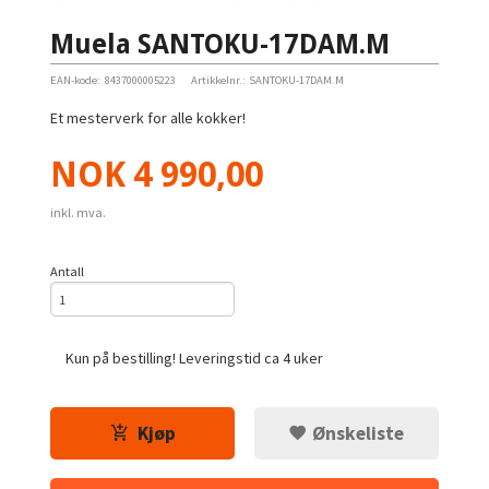
Muela SANTOKU-17DAM.M
EAN-kode:
8437000005223
Artikkelnr.:
SANTOKU-17DAM.M
Et mesterverk for alle kokker!
Pris
NOK
4 990,00
inkl. mva.
Antall
Kun på bestilling! Leveringstid ca 4 uker
Kjøp
Ønskeliste