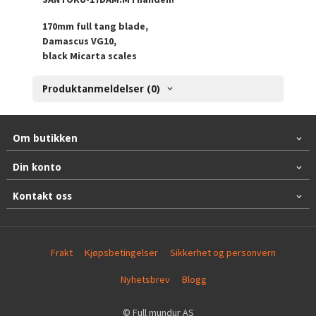
170mm full tang blade,
Damascus VG10,
black Micarta scales
Produktanmeldelser (0)
Om butikken
Din konto
Kontakt oss
Frakt
Kjøpsbetingelser
Sikkerhet og personvern
Nyhetsbrev
Blogg
© Full mundur AS