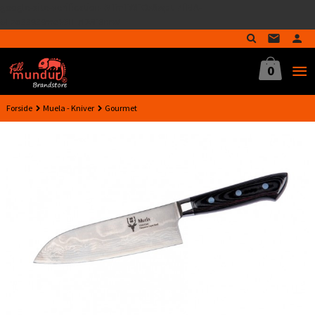
google-site-verification=MTmTWFOx8wptL4fMA-
Gå
GLzo33939meV5HLrI26F8nrwI
til
innholdet
0
Forside
Muela - Kniver
Gourmet