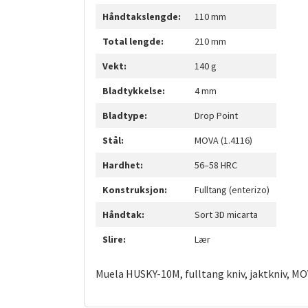
Håndtakslengde:
110 mm
Total lengde:
210 mm
Vekt:
140 g
Bladtykkelse:
4 mm
Bladtype:
Drop Point
Stål:
MOVA (1.4116)
Hardhet:
56–58 HRC
Konstruksjon:
Fulltang (enterizo)
Håndtak:
Sort 3D micarta
Slire:
Lær
Muela HUSKY-10M, fulltang kniv, jaktkniv, MOV