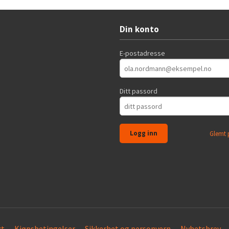
Din konto
E-postadresse
Ditt passord
Glemt 
kt
Kjøpsbetingelser
Sikkerhet og personvern
Nyhetsbrev