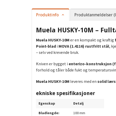
Produktinfo
Produktanmeldelser (
Muela HUSKY-10M – Fullt
Muela HUSKY-10M
er en kompakt og kraftig
Point-blad
i
MOVA (1.4116) rustfritt stål
, k
– selv ved krevende bruk.
Kniven er bygget i
enterizo-konstruksjon (f
forhold og tåler både fukt og temperatursvi
Muela HUSKY-10M
leveres med en
solid lærs
ekniske spesifikasjoner
Egenskap
Detalj
Bladlengde:
100 mm