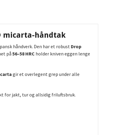
D micarta-håndtak
ansk håndverk. Den har et robust
Drop
het på
56–58 HRC
holder kniven eggen lenge
icarta
gir et overlegent grep under alle
for jakt, tur og allsidig friluftsbruk.