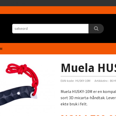
Gå
5HLrI26F8nrwI
til
innholdet
0M
Muela HU
EAN-kode:
HUSKY-10M
Artikkelnr.:
86 H
Muela HUSKY-10M er en kompakt 
sort 3D micarta-håndtak. Levere
ekte bruk i felt.