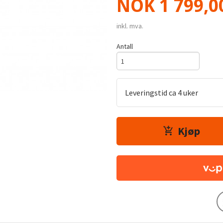
Pris
NOK
1 799,0
inkl. mva.
Antall
Leveringstid ca 4 uker
Kjøp