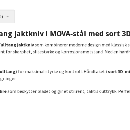
0)
ang jaktkniv i MOVA-stål med sort 3
fulltang jaktkniv
som kombinerer moderne design med klassisk sp
jent for skarphet, slitestyrke og korrosjonsmotstand. Med en hard
ulltang)
for maksimal styrke og kontroll. Håndtaket i
sort 3D-m
ngninger.
lire
som beskytter bladet og gir et stilrent, taktisk uttrykk. Perfekt 