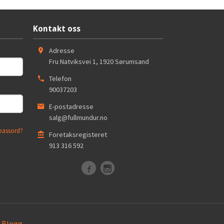
Kontakt oss
Adresse
Fru Natviksvei 1
,
1920
Sørumsand
Telefon
90037203
E-postadresse
salg@fullmundur.no
passord?
Foretaksregisteret
913 316 592
Blogg