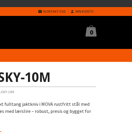
KONTAKT OSS
MIN KONTO
0
SKY-10M
USKY-10M
fulltang jaktkniv i MOVA rustfritt stål med
s med lærslire – robust, presis og bygget for