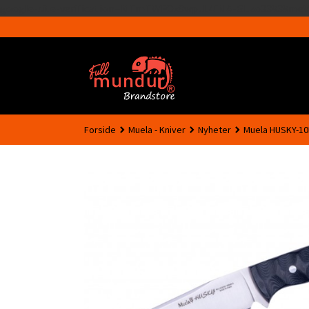
google-site-verification=MTmTWFOx8wptL4fMA-GLzo33939meV
Forside
Muela - Kniver
Nyheter
Muela HUSKY-1