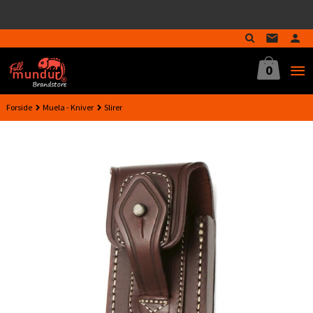
google-site-verification=MTmTWFOx8wptL4fMA-
Gå
GLzo33939meV5HLrI26F8nrwI
til
innholdet
0
Forside
Muela - Kniver
Slirer