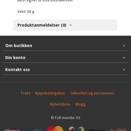
Best egnet til små lommekniver.
Vekt: 65 g
Produktanmeldelser (0)
Om butikken
Din konto
Kontakt oss
Frakt
Kjøpsbetingelser
Sikkerhet og personvern
Nyhetsbrev
Blogg
© Full mundur AS