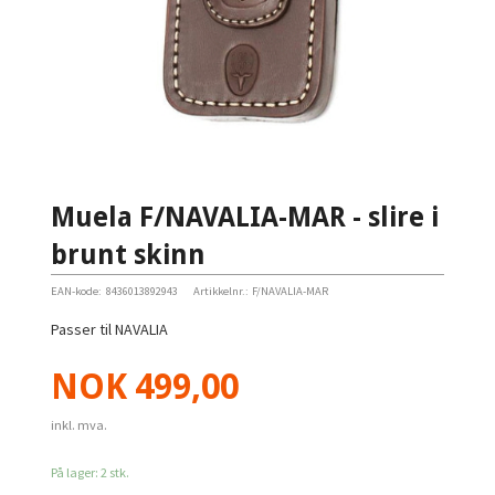
Muela F/NAVALIA-MAR - slire i
brunt skinn
EAN-kode:
8436013892943
Artikkelnr.:
F/NAVALIA-MAR
Passer til NAVALIA
Pris
NOK
499,00
inkl. mva.
På lager: 2 stk.