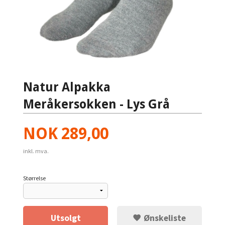
Natur Alpakka
Meråkersokken - Lys Grå
Pris
NOK
289,00
inkl. mva.
Størrelse
Utsolgt
Ønskeliste