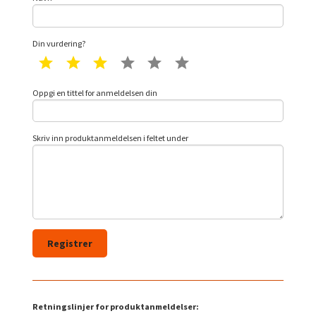
Din vurdering?
1 star
2 star
3 star
4 star
5 star
6 star
Oppgi en tittel for anmeldelsen din
Skriv inn produktanmeldelsen i feltet under
Retningslinjer for produktanmeldelser: