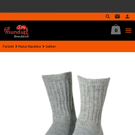
google-site-verification=MTmTWFOx8wptL4fMA-
Gå
GLzo33939meV5HLrI26F8nrwI
til
innholdet
0
Forside
Natur Alpakka
Sokker