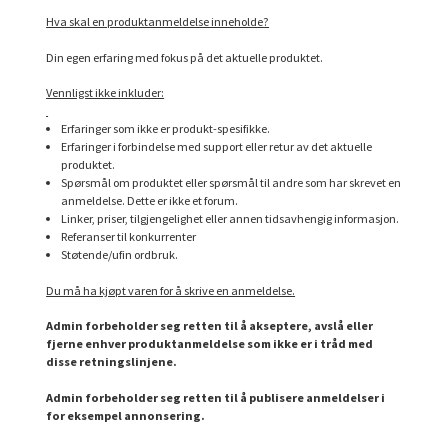
Hva skal en produktanmeldelse inneholde?
Din egen erfaring med fokus på det aktuelle produktet.
Vennligst ikke inkluder:
Erfaringer som ikke er produkt-spesifikke.
Erfaringer i forbindelse med support eller retur av det aktuelle
produktet.
Spørsmål om produktet eller spørsmål til andre som har skrevet en
anmeldelse. Dette er ikke et forum.
Linker, priser, tilgjengelighet eller annen tidsavhengig informasjon.
Referanser til konkurrenter
Støtende/ufin ordbruk.
Du må ha kjøpt varen for å skrive en anmeldelse.
Admin forbeholder seg retten til å akseptere, avslå eller
fjerne enhver produktanmeldelse som ikke er i tråd med
disse retningslinjene.
Admin forbeholder seg retten til å publisere anmeldelser i
for eksempel annonsering.