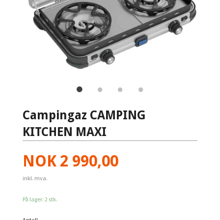
Campingaz CAMPING
KITCHEN MAXI
Pris
NOK
2 990,00
inkl. mva.
På lager: 2 stk.
Antall