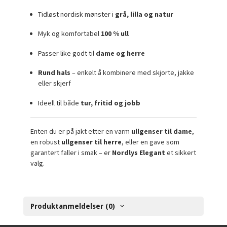
Tidløst nordisk mønster i
grå, lilla og natur
Myk og komfortabel
100 % ull
Passer like godt til
dame og herre
Rund hals
– enkelt å kombinere med skjorte, jakke
eller skjerf
Ideell til både
tur, fritid og jobb
Enten du er på jakt etter en varm
ullgenser til dame
,
en robust
ullgenser til herre
, eller en gave som
garantert faller i smak – er
Nordlys Elegant
et sikkert
valg.
Produktanmeldelser (0)