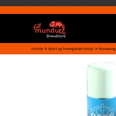
google-site-verification=MTmTWFOx8wptL4fMA-GLzo33939meV
Forside
Sport og Treningsklær/Utstyr
Skismøring