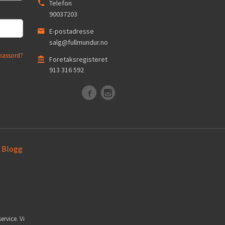
Telefon
90037203
E-postadresse
salg@fullmundur.no
passord?
Foretaksregisteret
913 316 592
Blogg
ervice. Vi