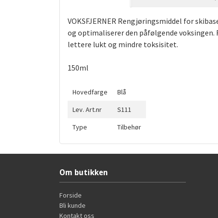
VOKSFJERNER Rengjøringsmiddel for skibasen. E
og optimaliserer den påfølgende voksingen. F
lettere lukt og mindre toksisitet.
150ml
Hovedfarge
Blå
Lev. Art.nr
S111
Type
Tilbehør
Om butikken
Forside
Bli kunde
Kontakt oss