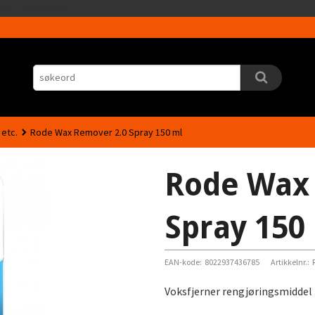
Gå
5HLrI26F8nrwI
til
innholdet
 etc.
Rode Wax Remover 2.0 Spray 150 ml
Rode Wax
Spray 150
EAN-kode:
8022937436785
Artikkelnr.:
Voksfjerner rengjøringsmiddel 