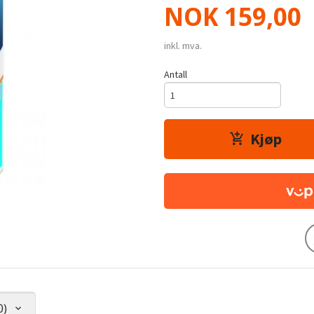
Pris
NOK
159,00
inkl. mva.
Antall
Kjøp
0)