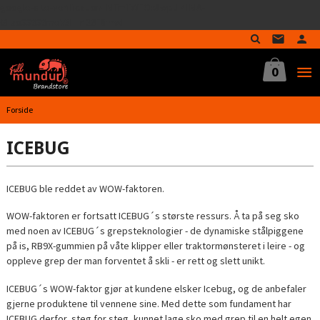
google-site-verification=MTmTWFOx8wptL4fMA-
Gå
GLzo33939meV5HLrI26F8nrwI
til
innholdet
0
Forside
ICEBUG
ICEBUG ble reddet av WOW-faktoren.
WOW-faktoren er fortsatt ICEBUG´s største ressurs. Å ta på seg sko
med noen av ICEBUG´s grepsteknologier - de dynamiske stålpiggene
på is, RB9X-gummien på våte klipper eller traktormønsteret i leire - og
oppleve grep der man forventet å skli - er rett og slett unikt.
ICEBUG´s WOW-faktor gjør at kundene elsker Icebug, og de anbefaler
gjerne produktene til vennene sine. Med dette som fundament har
ICEBUG derfor, steg for steg, kunnet lage sko med grep til en helt egen