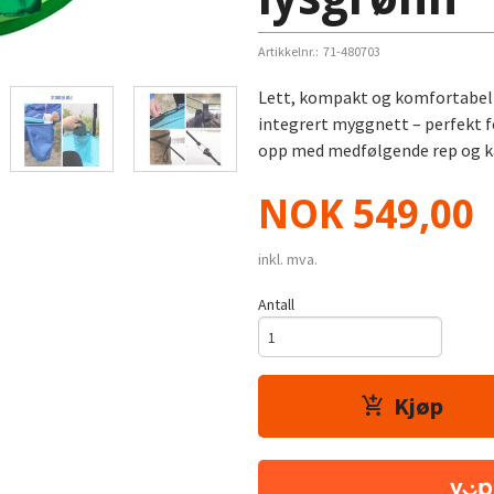
Artikkelnr.:
71-480703
Lett, kompakt og komfortabel 
integrert myggnett – perfekt fo
opp med medfølgende rep og kar
Pris
NOK
549,00
inkl. mva.
Antall
Kjøp