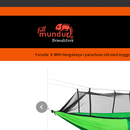
google-site-verification=MTmTWFOx8wptL4fMA-GLzo33939meV
Forside
BRIV Hengekøye i parachute-stil med myggn
Prev