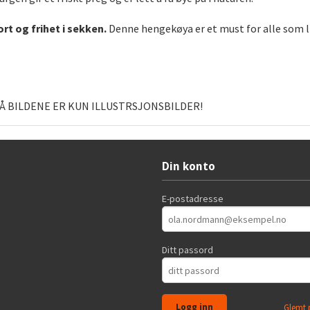
t og frihet i sekken.
Denne hengekøya er et must for alle som lik
PÅ BILDENE ER KUN ILLUSTRSJONSBILDER!
Din konto
E-postadresse
Ditt passord
Glemt 