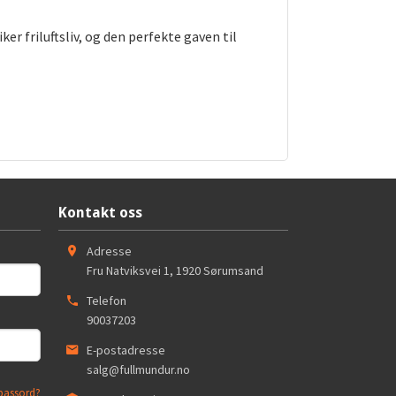
er friluftsliv, og den perfekte gaven til
Kontakt oss
Adresse
Fru Natviksvei 1
,
1920
Sørumsand
Telefon
90037203
E-postadresse
salg@fullmundur.no
passord?