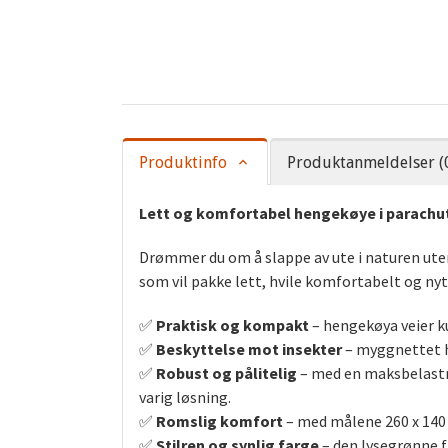
Produktinfo
Produktanmeldelser (
Lett og komfortabel hengekøye i parachute
Drømmer du om å slappe av ute i naturen ute
som vil pakke lett, hvile komfortabelt og nyte
✅
Praktisk og kompakt
– hengekøya veier k
✅
Beskyttelse mot insekter
– myggnettet h
✅
Robust og pålitelig
– med en maksbelastni
varig løsning.
✅
Romslig komfort
– med målene 260 x 140 c
✅
Stilren og synlig farge
– den lysegrønne fa