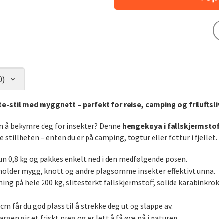
0)
-stil med myggnett – perfekt for reise, camping og friluftsli
n å bekymre deg for insekter? Denne
hengekøya i fallskjermsto
 stillheten – enten du er på camping, togtur eller fottur i fjellet.
un 0,8 kg og pakkes enkelt ned i den medfølgende posen.
older mygg, knott og andre plagsomme insekter effektivt unna.
ng på hele 200 kg, slitesterkt fallskjermstoff, solide karabinkro
m får du god plass til å strekke deg ut og slappe av.
rgen gir et friskt preg og er lett å få øye på i naturen.