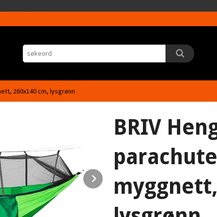
Gå
5HLrI26F8nrwI
til
innholdet
ett, 260x140 cm, lysgrønn
BRIV Heng
parachute
Next
myggnett,
lysgrønn