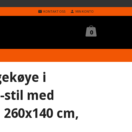
KONTAKT OSS
MIN KONTO
0
ekøye i
-stil med
 260x140 cm,