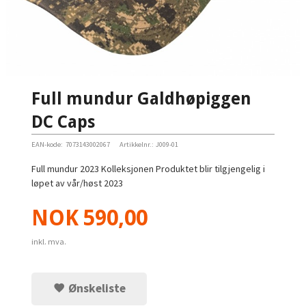
Full mundur Galdhøpiggen
DC Caps
EAN-kode:
7073143002067
Artikkelnr.:
J009-01
Full mundur 2023 Kolleksjonen Produktet blir tilgjengelig i
løpet av vår/høst 2023
Pris
NOK
590,00
inkl. mva.
Ønskeliste