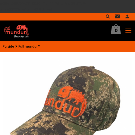
google-site-verification=MTmTWFOx8wptL4fMA-
Gå
GLzo33939meV5HLrI26F8nrwI
til
innholdet
0
Forside
Full mundur®