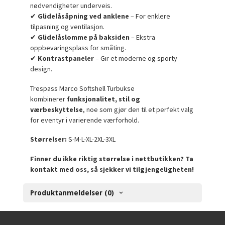
nødvendigheter underveis.
✔
Glidelåsåpning ved anklene
– For enklere
tilpasning og ventilasjon.
✔
Glidelåslomme på baksiden
– Ekstra
oppbevaringsplass for småting.
✔
Kontrastpaneler
– Gir et moderne og sporty
design.
Trespass Marco Softshell Turbukse
kombinerer
funksjonalitet, stil og
værbeskyttelse
, noe som gjør den til et perfekt valg
for eventyr i varierende værforhold.
Størrelser:
S-M-L-XL-2XL-3XL
Finner du ikke riktig størrelse i nettbutikken? Ta
kontakt med oss, så sjekker vi tilgjengeligheten!
Produktanmeldelser (0)