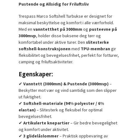
Pustende og Allsidig for Friluftsliv
Trespass Marco Softshell Turbukse er designet for
maksimal beskyttelse og komfort i alle værforhold.
Med en
vanntetthet på 3000mm
og
pusteevne på
3000mvp
, holder disse buksene deg tørr og
komfortabel under aktive turer. Den
slitesterke
softshell-konstruksjonen
med
TPU-membran
gir
fleksibilitet og bevegelsesfrihet, perfekt for fotturer,
camping og friluftsaktiviteter.
Egenskaper:
✔
Vanntett (3000mm) & Pustende (3000mvp)
–
Beskytter mot vær og vind samtidig som den slipper
ut fuktighet.
✔
Softshell-materiale (94% polyester / 6%
elastan)
– Slitesterk og fleksibel for optimal
bevegelsesfrihet.
✔
Artikulerte knepartier
– Gir bedre bevegelighet
og komfort under aktivitet.
✔
3 glidelåslommer
– Praktisk oppbevaring av