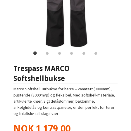
Trespass MARCO
Softshellbukse
Marco Softshell Turbukse for herre – vanntett (3000mm),
pustende (3000mvp) og fleksibel. Med softshell-materiale,
artikulerte knær, 3 glidelåslommer, baklomme,
ankelglidelås og kontrastpaneler, er den perfekt for turer
og friluftsliv i all slags vær
Pris
NOK
1 179,00